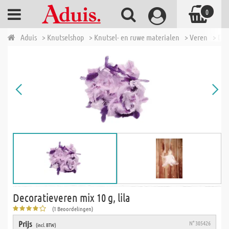
0
Aduis
> Knutselshop
> Knutsel- en ruwe materialen
> Veren
> Dec
Decoratieveren mix 10 g, lila
(1 Beoordelingen)
Prijs
N° 305426
(incl. BTW)