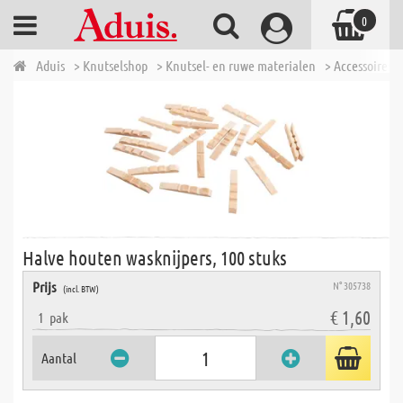
0
Aduis
> Knutselshop
> Knutsel- en ruwe materialen
> Accessoires 
Halve houten wasknijpers, 100 stuks
Prijs
N° 305738
(incl. BTW)
€ 1,60
1
pak
Aantal