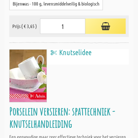
Bijenwas - 100 g, levensmiddelveilig & biologisch
Prijs ( € 3,65 )
Knutselidee
Porselein versieren: spattechniek -
knutselhandleiding
Een eenvoudige maar zeer effectieve techniek voor het versieren