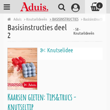
0
Aduis
> Knutselideeën
> BASISINSTRUCTIES
> Basisinstructies de
Basisinstructies deel
- 58 -
2
Knutselideeën
Knutselidee
Kaarsen gieten: Tips&trucs -
knutseltip