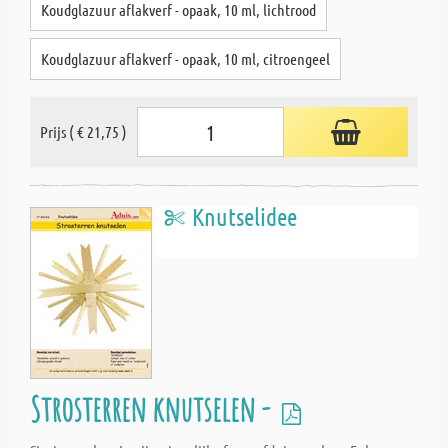
Koudglazuur aflakverf - opaak, 10 ml, lichtrood
Koudglazuur aflakverf - opaak, 10 ml, citroengeel
Prijs ( € 21,75 )
Knutselidee
Strosterren knutselen -