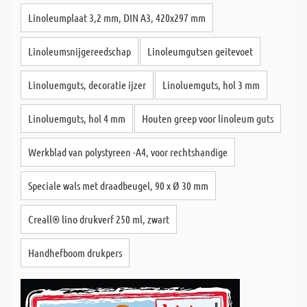
Linoleumplaat 3,2 mm, DIN A3, 420x297 mm
Linoleumsnijgereedschap
Linoleumgutsen geitevoet
Linoluemguts, decoratie ijzer
Linoluemguts, hol 3 mm
Linoluemguts, hol 4 mm
Houten greep voor linoleum guts
Werkblad van polystyreen -A4, voor rechtshandige
Speciale wals met draadbeugel, 90 x Ø 30 mm
Creall® lino drukverf 250 ml, zwart
Handhefboom drukpers