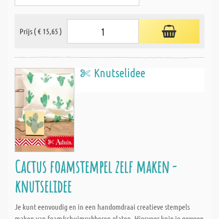
Prijs ( € 15,65 )
Knutselidee
Cactus foamstempel zelf maken -
knutselidee
Je kunt eenvoudig en in een handomdraai creatieve stempels
maken van foam/schuimrubberen platen. Hiervoor knip je gewoon