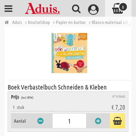
0
Aduis
> Knutselshop
> Papier en karton
> Blanco materiaal uit pap
Boek Verbastelbuch Schneiden & Kleben
Prijs
N° 410668
(incl. BTW)
€ 7,20
1
stuk
Aantal