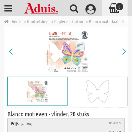
0
Aduis
> Knutselshop
> Papier en karton
> Blanco materiaal uit pap
Blanco motieven - vlinder, 20 stuks
Prijs
N° 601172
(incl. BTW)