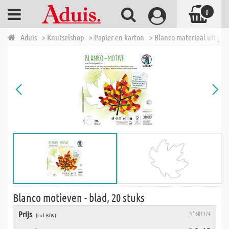
0
Aduis
> Knutselshop
> Papier en karton
> Blanco materiaal uit pap
Blanco motieven - blad, 20 stuks
Prijs
N° 601174
(incl. BTW)