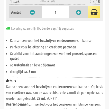
€ 3,10
1
stuk
(100ml = € 10,69)
Aantal
Levering waarschijnlijk:
donderdag, 13/ augustus
Kaarsenpen voor het
beschrijven en decoreren
van kaarsen
Perfect voor
belettering
en
creatieve patronen
Geschikt voor het
aanbrengen van verf met penseel, spons en
spatel
op
waterbasis
en bevat
bijenwas
droogtijd
ca. 8 uur
details -
Kaarsenpen voor het
beschrijven
en
decoreren
van kaarsen. Op basis
van
vloeibare was
, kan de was rechtstreeks vanuit de pen op de kaars
worden aangebracht.
29 ml,
EUH211.
Kaarsenpennen
zijn perfect voor het versieren van blanco kaarsen.