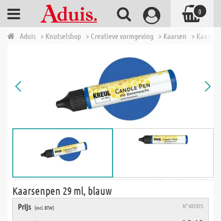
0
Aduis
> Knutselshop
> Creatieve vormgeving
> Kaarsen
> Kaarsen
Kaarsenpen 29 ml, blauw
Prijs
N° 605925
(incl. BTW)