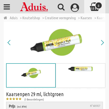
0
Aduis
> Knutselshop
> Creatieve vormgeving
> Kaarsen
> Kaarsen
Kaarsenpen 29 ml, lichtgroen
(1 Beoordelingen)
Prijs
N° 605927
(incl. BTW)