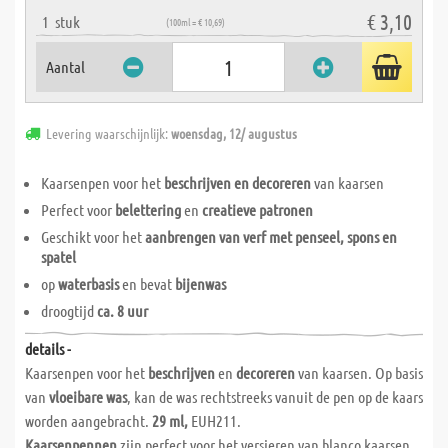
€ 3,10
1
stuk
(100ml = € 10,69)
Aantal
Levering waarschijnlijk:
woensdag, 12/ augustus
Kaarsenpen voor het
beschrijven en decoreren
van kaarsen
Perfect voor
belettering
en
creatieve patronen
Geschikt voor het
aanbrengen van verf met penseel, spons en
spatel
op
waterbasis
en bevat
bijenwas
droogtijd
ca. 8 uur
details -
Kaarsenpen voor het
beschrijven
en
decoreren
van kaarsen. Op basis
van
vloeibare was
, kan de was rechtstreeks vanuit de pen op de kaars
worden aangebracht.
29 ml,
EUH211.
Kaarsenpennen
zijn perfect voor het versieren van blanco kaarsen.