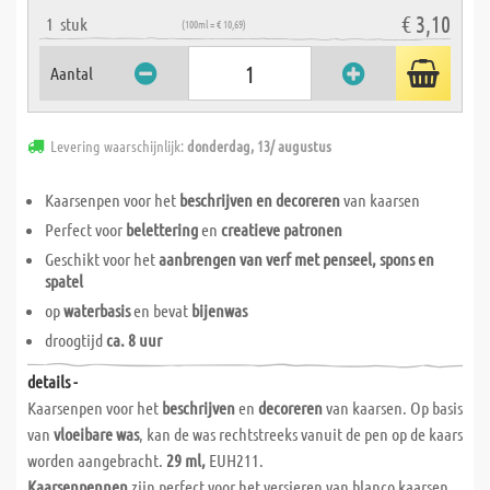
€ 3,10
1
stuk
(100ml = € 10,69)
Aantal
Levering waarschijnlijk:
donderdag, 13/ augustus
Kaarsenpen voor het
beschrijven en decoreren
van kaarsen
Perfect voor
belettering
en
creatieve patronen
Geschikt voor het
aanbrengen van verf met penseel, spons en
spatel
op
waterbasis
en bevat
bijenwas
droogtijd
ca. 8 uur
details -
Kaarsenpen voor het
beschrijven
en
decoreren
van kaarsen. Op basis
van
vloeibare was
, kan de was rechtstreeks vanuit de pen op de kaars
worden aangebracht.
29 ml,
EUH211.
Kaarsenpennen
zijn perfect voor het versieren van blanco kaarsen.