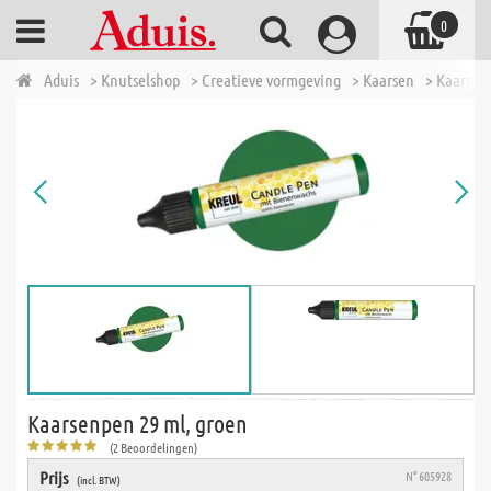
0
Aduis
> Knutselshop
> Creatieve vormgeving
> Kaarsen
> Kaarsen
Kaarsenpen 29 ml, groen
(2 Beoordelingen)
Prijs
N° 605928
(incl. BTW)