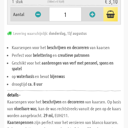
€ 3,10
1
stuk
(100ml = € 10,69)
Aantal
Levering waarschijnlijk:
donderdag, 13/ augustus
Kaarsenpen voor het
beschrijven en decoreren
van kaarsen
Perfect voor
belettering
en
creatieve patronen
Geschikt voor het
aanbrengen van verf met penseel, spons en
spatel
op
waterbasis
en bevat
bijenwas
droogtijd
ca. 8 uur
details -
Kaarsenpen voor het
beschrijven
en
decoreren
van kaarsen. Op basis
van
vloeibare was
, kan de was rechtstreeks vanuit de pen op de kaars
worden aangebracht.
29 ml,
EUH211.
Kaarsenpennen
zijn perfect voor het versieren van blanco kaarsen.