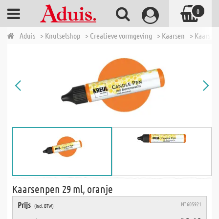
0
Aduis
> Knutselshop
> Creatieve vormgeving
> Kaarsen
> Kaarsen
Kaarsenpen 29 ml, oranje
Prijs
N° 605921
(incl. BTW)