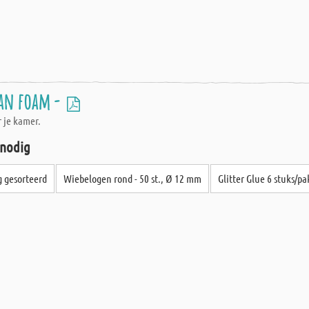
an foam -
r je kamer.
 nodig
g gesorteerd
Wiebelogen rond - 50 st., Ø 12 mm
Glitter Glue 6 stuks/pa