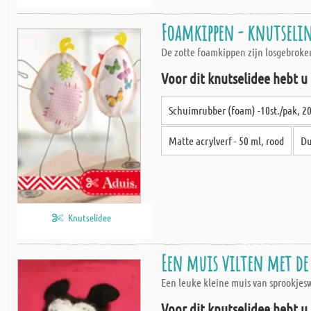
Foamkippen - knutselin
De zotte foamkippen zijn losgebroke
Voor dit knutselidee hebt u
Schuimrubber (foam) -10st./pak, 2
Matte acrylverf - 50 ml, rood
Du
Knutselidee
Een muis vilten met de
Een leuke kleine muis van sprookjes
Voor dit knutselidee hebt u