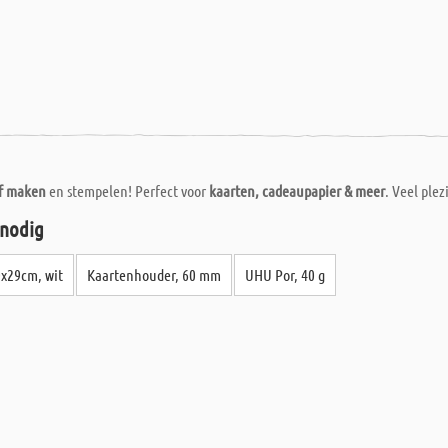
lf maken
en stempelen! Perfect voor
kaarten, cadeaupapier & meer
. Veel plez
 nodig
0x29cm, wit
Kaartenhouder, 60 mm
UHU Por, 40 g