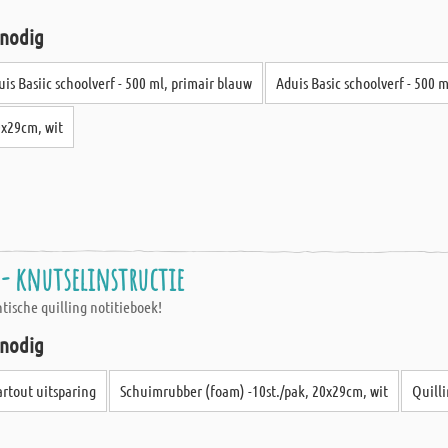
 nodig
uis Basiic schoolverf - 500 ml, primair blauw
Aduis Basic schoolverf - 500 m
0x29cm, wit
 - knutselinstructie
antische quilling notitieboek!
 nodig
rtout uitsparing
Schuimrubber (foam) -10st./pak, 20x29cm, wit
Quilli