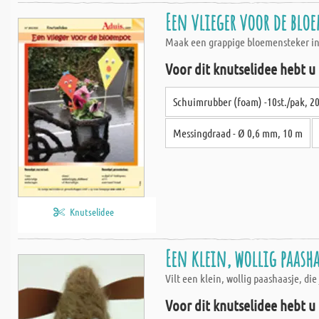
Een vlieger voor de blo
Maak een grappige bloemensteker in e
Voor dit knutselidee hebt u
Schuimrubber (foam) -10st./pak, 2
Messingdraad - Ø 0,6 mm, 10 m
Knutselidee
Een klein, wollig paash
Vilt een klein, wollig paashaasje, d
Voor dit knutselidee hebt u