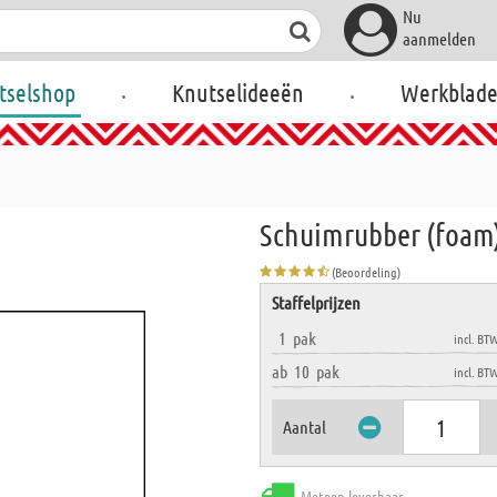
Nu
aanmelden
.
.
tselshop
Knutselideeën
Werkblad
Schuimrubber (foam)
(Beoordeling)
Staffelprijzen
1
pak
incl. BT
ab
10
pak
incl. BT
Aantal
Meteen leverbaar