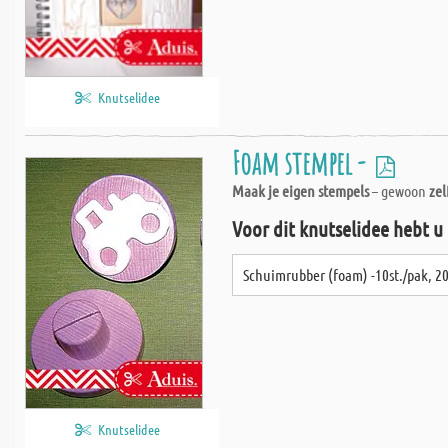
Knutselidee
Foam stempel -
Maak je eigen stempels
– gewoon
ze
Voor dit knutselidee hebt u
Schuimrubber (foam) -10st./pak, 2
Knutselidee