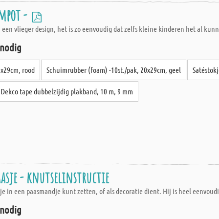
empot -
en vlieger design, het is zo eenvoudig dat zelfs kleine kinderen het al kun
 nodig
0x29cm, rood
Schuimrubber (foam) -10st./pak, 20x29cm, geel
Satéstokj
Dekco tape dubbelzijdig plakband, 10 m, 9 mm
aasje - knutselinstructie
ie je in een paasmandje kunt zetten, of als decoratie dient. Hij is heel een
 nodig