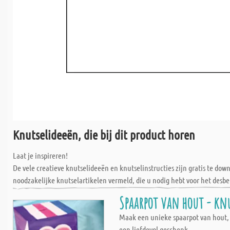
Knutselideeën, die bij dit product horen
Laat je inspireren!
De vele creatieve knutselideeën en knutselinstructies zijn gratis te do
noodzakelijke knutselartikelen vermeld, die u nodig hebt voor het desbe
Spaarpot van hout - kn
Maak een unieke spaarpot van hout, 
een liefdevol geschenk.