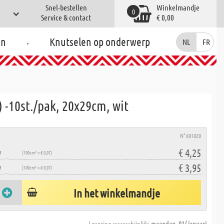
Snel-bestellen
Winkelmandje
0
Service & contact
€ 0,00
.
en
Knutselen op onderwerp
NL
FR
 -10st./pak, 20x29cm, wit
N° 601020
€ 4,25
W
(100cm² = € 0,07)
€ 3,95
W
(100cm² = € 0,07)
In het winkelmandje
Levering waarschijnlijk:
maandag, 01/ januari