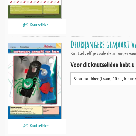
Knutselidee
Deurhangers gemaakt v
Knutsel zelf je coole deurhanger voo
Voor dit knutselidee hebt u
Schuimrubber (foam) 10 st., kleuri
Knutselidee