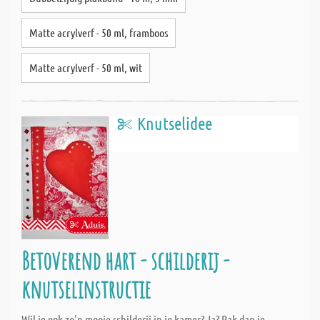
Matte acrylverf - 50 ml, framboos
Matte acrylverf - 50 ml, wit
Knutselidee
Betoverend hart - schilderij -
knutselinstructie
Wil je ook zo'n mooie schilderij in je kamer? Ja? Pak dan je