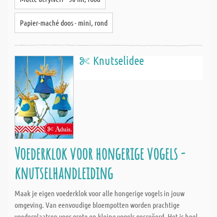
Papier-maché doos - mini, rond
Knutselidee
Voederklok voor hongerige vogels -
knutselhandleiding
Maak je eigen voederklok voor alle hongerige vogels in jouw
omgeving. Van eenvoudige bloempotten worden prachtige
voederplaatsen voor grote en kleine vogels gecreëerd. Het is heel