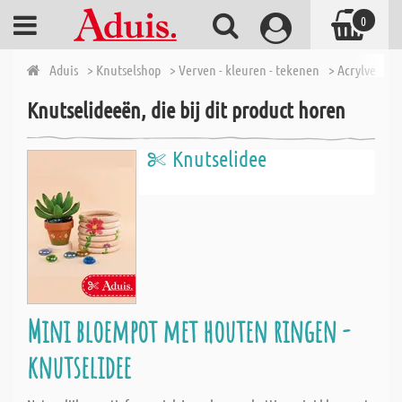
0
Aduis
> Knutselshop
> Verven - kleuren - tekenen
> Acrylverf
>
Knutselideeën, die bij dit product horen
Knutselidee
Mini bloempot met houten ringen -
knutselidee