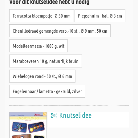
Voor dit knutselidee hebt u nodig
Terracotta bloempotje, Ø 30 mm
Piepschuim - bal, Ø 3 cm
Chenilledraad gemengde verp.-10 st., Ø 9 mm, 50 cm
Modelleermassa - 1000 g, wit
Maraboeveren 10 g, natuurlijk bruin
Wiebelogen rond - 50 st., Ø 6 mm
Engelenhaar / lametta - gekruld, zilver
Knutselidee