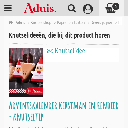
0
Aduis
> Knutselshop
> Papier en karton
> Divers papier
> Fotok
Knutselideeën, die bij dit product horen
Knutselidee
Adventskalender kerstman en rendier
- knutseltip