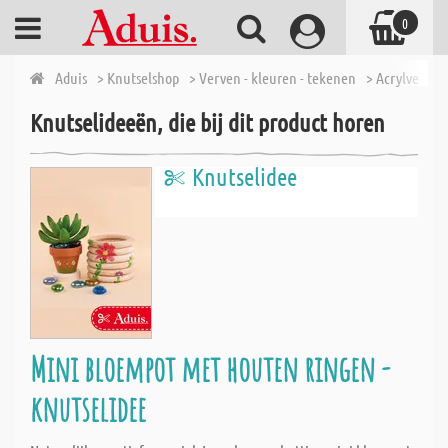
0
Aduis
> Knutselshop
> Verven - kleuren - tekenen
> Acrylverf
>
Knutselideeën, die bij dit product horen
Knutselidee
Mini bloempot met houten ringen -
knutselidee