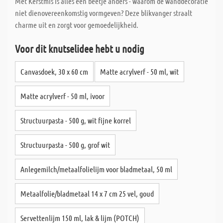
Met Kerstmis is alles een beetje anders - waarom de wanddecoratie
niet dienovereenkomstig vormgeven? Deze blikvanger straalt
charme uit en zorgt voor gemoedelijkheid.
Voor dit knutselidee hebt u nodig
Canvasdoek, 30 x 60 cm
Matte acrylverf - 50 ml, wit
Matte acrylverf - 50 ml, ivoor
Structuurpasta - 500 g, wit fijne korrel
Structuurpasta - 500 g, grof wit
Anlegemilch/metaalfolielijm voor bladmetaal, 50 ml
Metaalfolie/bladmetaal 14 x 7 cm 25 vel, goud
Servettenlijm 150 ml, lak & lijm (POTCH)