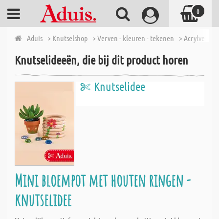
0
Aduis
> Knutselshop
> Verven - kleuren - tekenen
> Acrylverf
>
Knutselideeën, die bij dit product horen
Knutselidee
Mini bloempot met houten ringen -
knutselidee