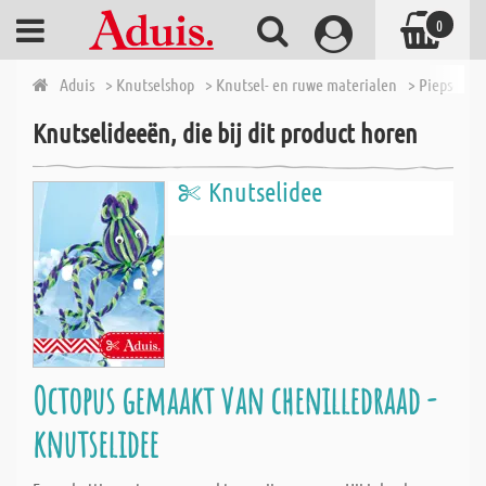
0
Aduis
> Knutselshop
> Knutsel- en ruwe materialen
> Piepschu
Knutselideeën, die bij dit product horen
Knutselidee
Octopus gemaakt van chenilledraad -
knutselidee