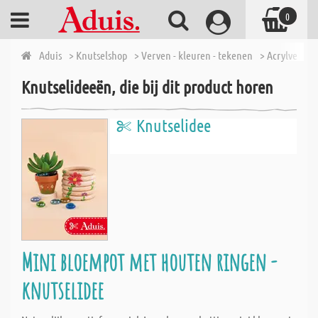
0
Aduis
> Knutselshop
> Verven - kleuren - tekenen
> Acrylverf
>
Knutselideeën, die bij dit product horen
Knutselidee
Mini bloempot met houten ringen -
knutselidee