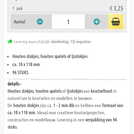
€ 3,25
1
pak
Aantal
Levering waarschijnlijk:
donderdag, 13/ augustus
Houten stokjes, houten spatels of ijsstokjes
ca. 10 x 110 mm
96 STUKS
details -
Houten stokjes
,
houten spatels
of
ijsstokjes
van
knutselhout
in
naturel om te knutselen en modellen te bouwen.
De
houten stokjes
zijn ca.
1 - 2 mm dik
en hebben een
formaat van
ca. 10 x 110 mm
. Ideaal voor creatieve knutselprojecten,
constructies en modelbouw. Levering in een
verpakking van 96
stuks
.