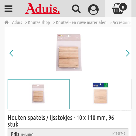
0
Aduis
> Knutselshop
> Knutsel- en ruwe materialen
> Accessoires 
Houten spatels / Ijsstokjes - 10 x 110 mm, 96
stuk
Prijs
N° 305740
(incl. BTW)