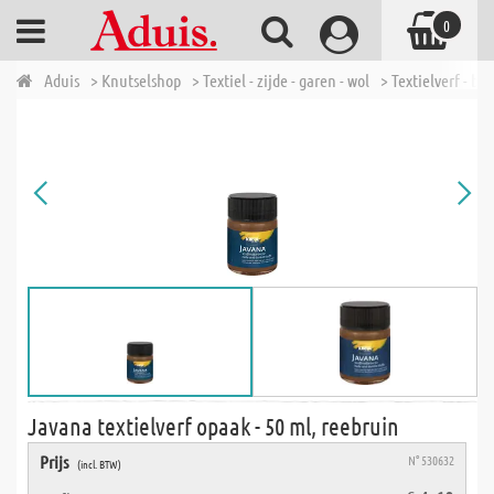
0
Aduis
> Knutselshop
> Textiel - zijde - garen - wol
> Textielverf - bat
Javana textielverf opaak - 50 ml, reebruin
Prijs
N° 530632
(incl. BTW)