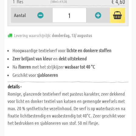
€ 4,60
1
fles
(100ml = € 9,20)
Aantal
Levering waarschijnlijk:
donderdag, 13/ augustus
Hoogwaardige textielverf voor
lichte en donkere stoffen
Zeer briljant van kleur
en
dekt uitstekend
Na
fixeren
met het strijkijzer
wasbaar tot 40 °C
Geschikt voor
sjabloneren
details -
Romige, glanzende textielverf met pasteus karakter, zeer dekkend
voor licht en donker textiel van katoen en gemengde weefsels met
max. 20 % synthetische vezelinhoud. De verf is op waterbasis en na
fixatie lichtbestendig en wasbestendig tot 40°C. Zeer geschikt voor
het bedrukken en sjabloneren van stof. 50 ml flesje.