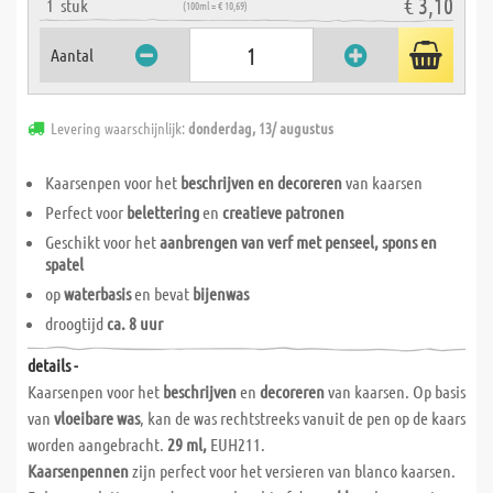
€ 3,10
1
stuk
(100ml = € 10,69)
Aantal
Levering waarschijnlijk:
donderdag, 13/ augustus
Kaarsenpen voor het
beschrijven en decoreren
van kaarsen
Perfect voor
belettering
en
creatieve patronen
Geschikt voor het
aanbrengen van verf met penseel, spons en
spatel
op
waterbasis
en bevat
bijenwas
droogtijd
ca. 8 uur
details -
Kaarsenpen voor het
beschrijven
en
decoreren
van kaarsen. Op basis
van
vloeibare was
, kan de was rechtstreeks vanuit de pen op de kaars
worden aangebracht.
29 ml,
EUH211.
Kaarsenpennen
zijn perfect voor het versieren van blanco kaarsen.