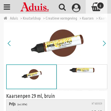
0
Aduis
> Knutselshop
> Creatieve vormgeving
> Kaarsen
> Kaarsen
Kaarsenpen 29 ml, bruin
Prijs
N° 605929
(incl. BTW)