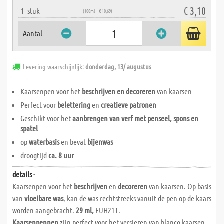
€ 3,10
1
stuk
(100ml = € 10,69)
Aantal
Levering waarschijnlijk:
donderdag, 13/ augustus
Kaarsenpen voor het
beschrijven en decoreren
van kaarsen
Perfect voor
belettering
en
creatieve patronen
Geschikt voor het
aanbrengen van verf met penseel, spons en
spatel
op
waterbasis
en bevat
bijenwas
droogtijd
ca. 8 uur
details -
Kaarsenpen voor het
beschrijven
en
decoreren
van kaarsen. Op basis
van
vloeibare was
, kan de was rechtstreeks vanuit de pen op de kaars
worden aangebracht.
29 ml,
EUH211.
Kaarsenpennen
zijn perfect voor het versieren van blanco kaarsen.