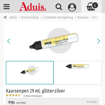
0
Aduis
> Knutselshop
> Creatieve vormgeving
> Kaarsen
> Kaarsen
Kaarsenpen 29 ml, glitter-zilver
(2 Beoordelingen)
Prijs
N° 607628
(incl. BTW)