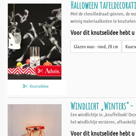
Halloween tafeldecorat
Met de chenilledraad spinnen, de mon
weinig materiaalkosten te knutselen
Voor dit knutselidee hebt u
Glazen vaas - rond, 20 cm
Kaars
Knutselidee
Windlicht „Winters“ -
Een windlichtje in „knuffellook! De
het windlichtje versieren, afhankeli
Voor dit knutselidee hebt u