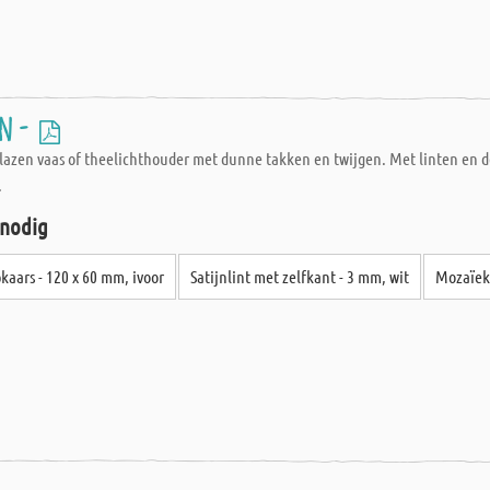
en -
glazen vaas of theelichthouder met dunne takken en twijgen. Met linten en d
.
 nodig
kaars - 120 x 60 mm, ivoor
Satijnlint met zelfkant - 3 mm, wit
Mozaïek 