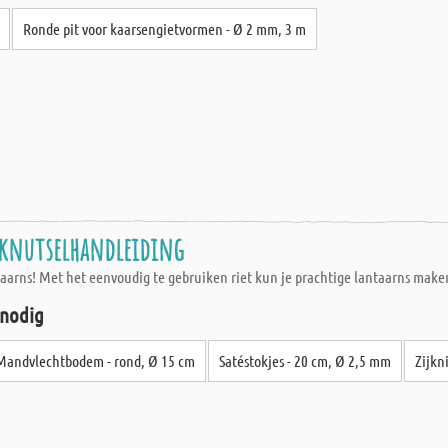
Ronde pit voor kaarsengietvormen - Ø 2 mm, 3 m
 knutselhandleiding
aarns! Met het eenvoudig te gebruiken riet kun je prachtige lantaarns maken
 nodig
Mandvlechtbodem - rond, Ø 15 cm
Satéstokjes - 20 cm, Ø 2,5 mm
Zijkn