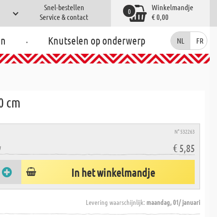
Snel-bestellen
Winkelmandje
0
Service & contact
€ 0,00
.
en
Knutselen op onderwerp
NL
FR
20 cm
N° 532263
€ 5,85
W
In het winkelmandje
Levering waarschijnlijk:
maandag, 01/ januari