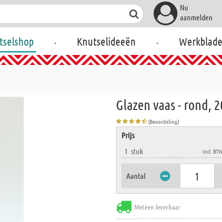
Nu
aanmelden
.
.
tselshop
Knutselideeën
Werkblad
Glazen vaas - rond, 
(Beoordeling)
Prijs
1
stuk
incl. BT
Aantal
Meteen leverbaar