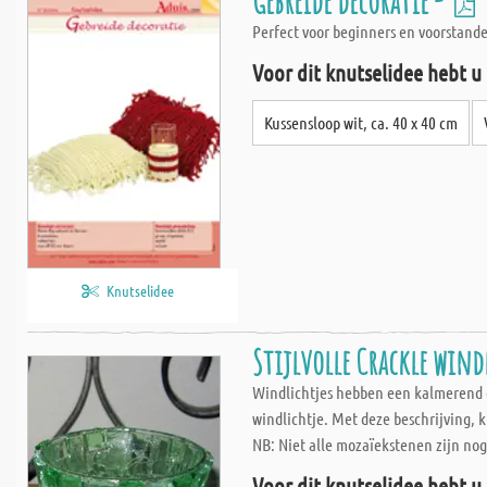
Gebreide decoratie -
Perfect voor beginners en voorstande
Voor dit knutselidee hebt u
Kussensloop wit, ca. 40 x 40 cm
Knutselidee
Stijlvolle Crackle wind
Windlichtjes hebben een kalmerend ef
windlichtje. Met deze beschrijving, 
NB: Niet alle mozaïekstenen zijn nog
Voor dit knutselidee hebt u