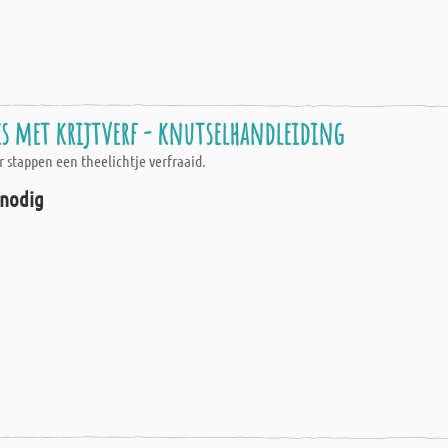
es met krijtverf - knutselhandleiding
ar stappen een theelichtje verfraaid.
 nodig