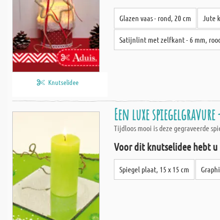
Glazen vaas - rond, 20 cm
Jute 
Satijnlint met zelfkant - 6 mm, roo
Knutselidee
Een luxe spiegelgravure
Tijdloos mooi is deze gegraveerde spi
Voor dit knutselidee hebt u
Spiegel plaat, 15 x 15 cm
Graphi