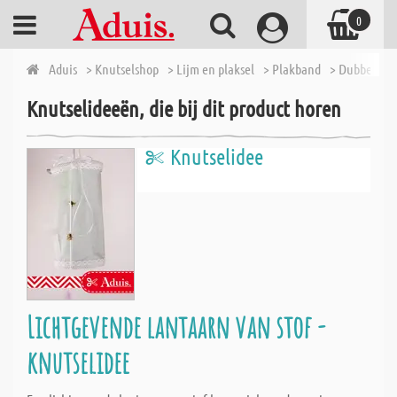
0
Aduis
> Knutselshop
> Lijm en plaksel
> Plakband
> Dubbelzijd
Knutselideeën, die bij dit product horen
Knutselidee
Lichtgevende lantaarn van stof -
knutselidee