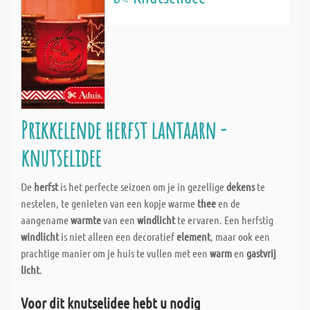
Prikkelende herfst lantaarn -
knutselidee
De
herfst
is het perfecte seizoen om je in gezellige
dekens
te
nestelen, te genieten van een kopje warme
thee
en de
aangename
warmte
van een
windlicht
te ervaren. Een herfstig
windlicht
is niet alleen een decoratief
element
, maar ook een
prachtige manier om je huis te vullen met een
warm
en
gastvrij
licht
.
Voor dit knutselidee hebt u nodig