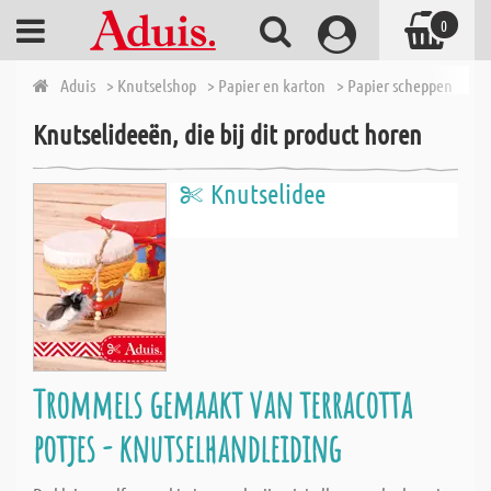
0
Aduis
> Knutselshop
> Papier en karton
> Papier scheppen
> Ce
Knutselideeën, die bij dit product horen
Knutselidee
Trommels gemaakt van terracotta
potjes - knutselhandleiding