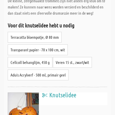
De kleine, zelfgemaakte trommels zijn niet alleen erg leuk om te
maken! Ze kunnen naar wens worden versierd en beschilderd en
dan staat niets een sfeervolle drumsessie meer in de weg!
Voor dit knutselidee hebt u nodig
Terracotta bloempotje, Ø 80 mm
Transparant papier - 70 x 100 cm, wit
Cellcoll behanglijm, 450 g
Veren 15 st., zwart/wit
Aduis Acrylverf - 500 ml, primair geel
Knutselidee