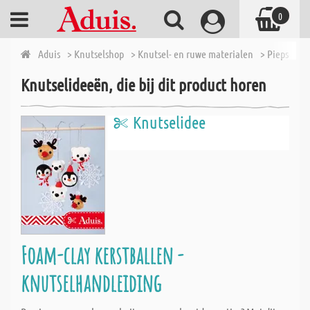
0
Aduis
> Knutselshop
> Knutsel- en ruwe materialen
> Piepschu
Knutselideeën, die bij dit product horen
Knutselidee
Foam-clay kerstballen -
knutselhandleiding