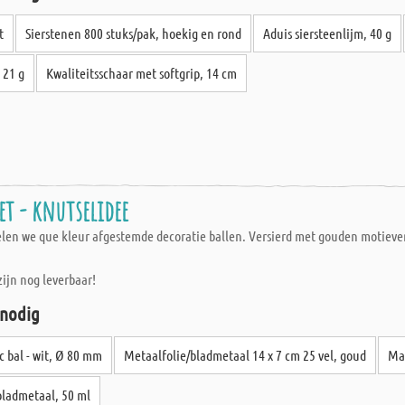
t
Sierstenen 800 stuks/pak, hoekig en rond
Aduis siersteenlijm, 40 g
 21 g
Kwaliteitsschaar met softgrip, 14 cm
et - knutselidee
elen we que kleur afgestemde decoratie ballen. Versierd met gouden motieven
zijn nog leverbaar!
 nodig
c bal - wit, Ø 80 mm
Metaalfolie/bladmetaal 14 x 7 cm 25 vel, goud
Mat
bladmetaal, 50 ml