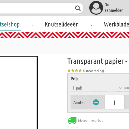
Nu
aanmelden
.
.
tselshop
Knutselideeën
Werkblad
Transparant papier - 
(Beoordeling)
Prijs
1
pak
incl. BT
Aantal
Meteen leverbaar