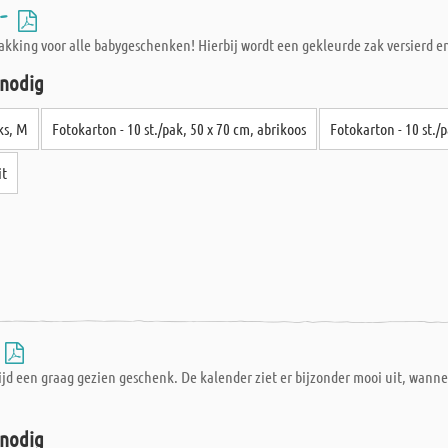
 -
pakking voor alle babygeschenken! Hierbij wordt een gekleurde zak versierd 
 nodig
ks, M
Fotokarton - 10 st./pak, 50 x 70 cm, abrikoos
Fotokarton - 10 st./
it
-
tijd een graag gezien geschenk. De kalender ziet er bijzonder mooi uit, wanne
 nodig