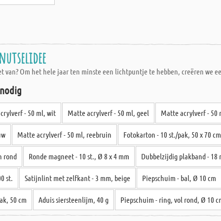
nutselidee
iet van? Om het hele jaar ten minste een lichtpuntje te hebben, creëren we e
 nodig
crylverf - 50 ml, wit
Matte acrylverf - 50 ml, geel
Matte acrylverf - 50 
uw
Matte acrylverf - 50 ml, reebruin
Fotokarton - 10 st./pak, 50 x 70 cm
n rond
Ronde magneet - 10 st., Ø 8 x 4 mm
Dubbelzijdig plakband - 18
0 st.
Satijnlint met zelfkant - 3 mm, beige
Piepschuim - bal, Ø 10 cm
ak, 50 cm
Aduis siersteenlijm, 40 g
Piepschuim - ring, vol rond, Ø 10 