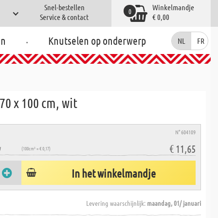
Snel-bestellen
Winkelmandje
0
Service & contact
€ 0,00
.
en
Knutselen op onderwerp
NL
FR
70 x 100 cm, wit
N° 604109
€ 11,65
W
(100cm² = € 0,17)
In het winkelmandje
Levering waarschijnlijk:
maandag, 01/ januari