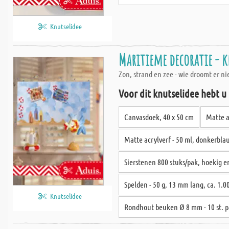
Knutselidee
Maritieme decoratie - k
Zon, strand en zee - wie droomt er n
Voor dit knutselidee hebt u
Canvasdoek, 40 x 50 cm
Matte a
Matte acrylverf - 50 ml, donkerbla
Sierstenen 800 stuks/pak, hoekig e
Spelden - 50 g, 13 mm lang, ca. 1.00
Knutselidee
Rondhout beuken Ø 8 mm - 10 st. p