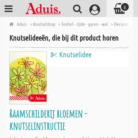
0
Aduis
> Knutselshop
> Textiel - zijde - garen - wol
> Decoratieve 
Knutselideeën, die bij dit product horen
Knutselidee
Raamschilderij bloemen -
knutselinstructie