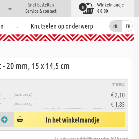
Snel-bestellen
Winkelmandje
0
Service & contact
€ 0,00
.
en
Knutselen op onderwerp
NL
FR
 - 20 mm, 15 x 14,5 cm
N° 804003
€ 2,10
W
(100cm² = € 0,97)
€ 1,85
W
(100cm² = € 0,97)
In het winkelmandje
Levering waarschijnlijk:
maandag, 01/ januari