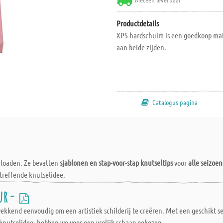
Productdetails
XPS-hardschuim is een goedkoop mate
aan beide zijden.
Catalogus pagina
wnloaden. Ze bevatten
sjablonen en stap-voor-stap knutseltips
voor
alle seizoe
treffende knutselidee.
ur -
wekkend eenvoudig om een artistiek schilderij te creëren. Met een geschikt 
knutselidee, hebben we voor een vrolijk schaap gekozen.