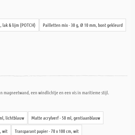
, lak & lijm (POTCH)
Pailletten mix - 30 g, Ø 10 mm, bont gekleurd
en magneetwand, een windlichtje en een vis in maritieme stijl.
ml, lichtblauw
Matte acrylverf - 50 ml, gentiaanblauw
, wit
Transparant papier - 70 x 100 cm, wit