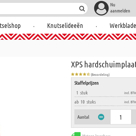
Nu
aanmelden
.
.
tselshop
Knutselideeën
Werkblad
XPS hardschuimplaat
(Beoordeling)
Staffelprijzen
1
stuk
incl. BT
ab
10
stuks
incl. BT
Aantal
Meteen leverbaar