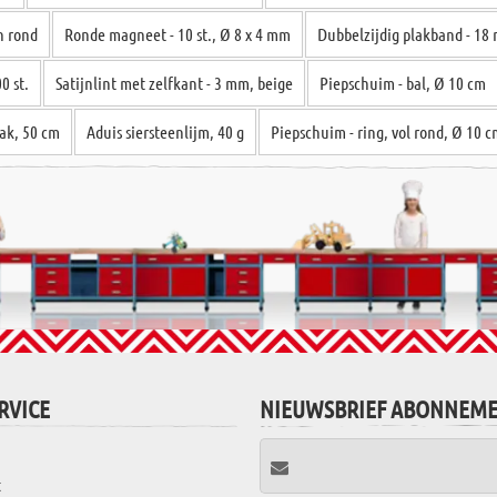
n rond
Ronde magneet - 10 st., Ø 8 x 4 mm
Dubbelzijdig plakband - 18
0 st.
Satijnlint met zelfkant - 3 mm, beige
Piepschuim - bal, Ø 10 cm
ak, 50 cm
Aduis siersteenlijm, 40 g
Piepschuim - ring, vol rond, Ø 10 
RVICE
NIEUWSBRIEF ABONNEM
t