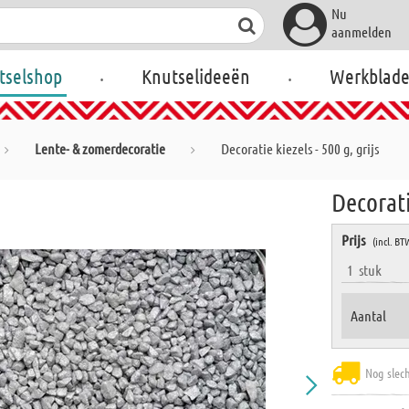
Nu
aanmelden
.
.
tselshop
Knutselideeën
Werkblad
Lente- & zomerdecoratie
Decoratie kiezels - 500 g, grijs
Decorati
Prijs
(incl. BT
1
stuk
Aantal
Nog slec