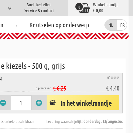
Snel-bestellen
Winkelmandje
0
Service & contact
€ 0,00
.
en
Knutselen op onderwerp
NL
FR
e kiezels - 500 g, grijs
N° 606865
W)
€ 6,25
€ 4,40
in plaats van
In het winkelmandje
hts enkele beschikbaar
Levering waarschijnlijk:
donderdag, 13/ augustus