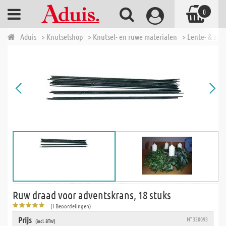
0
Aduis
> Knutselshop
> Knutsel- en ruwe materialen
> Lente- & zom
Ruw draad voor adventskrans, 18 stuks
(1 Beoordelingen)
Prijs
N° 320093
(incl. BTW)