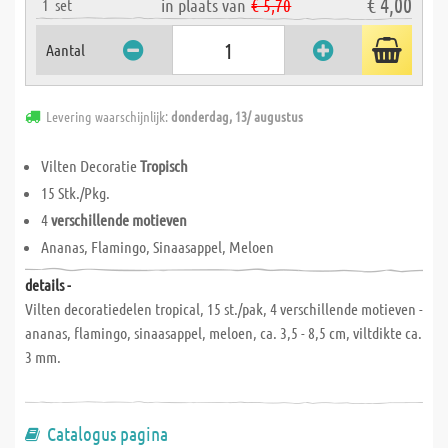
€ 4,00
in plaats van
€ 5,70
1
set
Aantal
Levering waarschijnlijk:
donderdag, 13/ augustus
Vilten Decoratie
Tropisch
15 Stk./Pkg.
4
verschillende motieven
Ananas, Flamingo, Sinaasappel, Meloen
details -
Vilten decoratiedelen tropical, 15 st./pak, 4 verschillende motieven -
ananas, flamingo, sinaasappel, meloen, ca. 3,5 - 8,5 cm, viltdikte ca.
3 mm.
Catalogus pagina