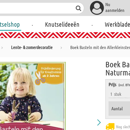
Nu
aanmelden
.
.
tselshop
Knutselideeën
Werkblad
Lente- & zomerdecoratie
Boek Basteln mit den Allerkleinste
Boek Bas
Naturma
Prijs
(incl. BT
1
stuk
Aantal
Nog slec