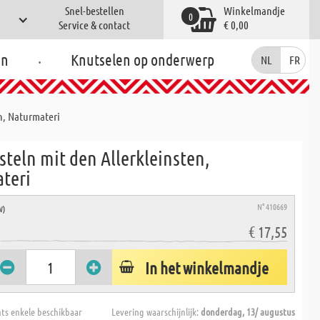
Snel-bestellen
Winkelmandje
0
Service & contact
€ 0,00
.
en
Knutselen op onderwerp
NL
FR
n, Naturmateri
teln mit den Allerkleinsten,
teri
N° 410669
W)
€ 17,55
In het winkelmandje
hts enkele beschikbaar
Levering waarschijnlijk:
donderdag, 13/ augustus