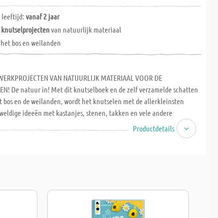
leeftijd:
vanaf 2 jaar
 knutselprojecten
van natuurlijk materiaal
, het bos en weilanden
WERKPROJECTEN VAN NATUURLIJK MATERIAAL VOOR DE
N! De natuur in! Met dit knutselboek en de zelf verzamelde schatten
et bos en de weilanden, wordt het knutselen met de allerkleinsten
weldige ideeën met kastanjes, stenen, takken en vele andere
aterialen kunnen snel en eenvoudig, samen met kinderen vanaf 2 jaar,
Productdetails
erd. Door de grote stap-voor-stap illustraties en eenvoudige
staan kleine kunstwerkjes voor thuis of als geschenk. Laat je
 wat de natuur het hele jaar door voor jong en oud in petto heeft. Met
 voor de ouders om de kinderen goedgehumeurd te houden. Hardcover,
1 cm, 80 pagina's. Aanbevolen leeftijd: vanaf 2 jaar. LET OP: Boeken zijn
kunnen niet worden geruild.