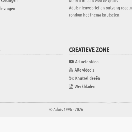
Meld u nu aan voor de gratis
Aduis nieuwsbrief en ontvang regelm
de vragen
rondom het thema knutselen.
S
CREATIEVE ZONE
Actuele video
Alle video's
Knutselideeën
Werkbladen
© Aduis 1996 - 2026