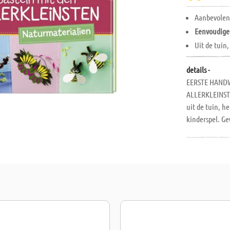
Aanbevolen 
Eenvoudige
Uit de tuin
details -
EERSTE HAND
ALLERKLEINSTE
uit de tuin, h
kinderspel. Ge
natuurlijke m
worden uitgevo
technieken ont
verrassen door
tips en trucs
26,5 x 20,5 x 
Duitstalig en 