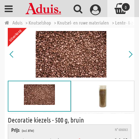
0
Aduis
> Knutselshop
> Knutsel- en ruwe materialen
> Lente- & zom
Uitverkoop
Decoratie kiezels - 500 g, bruin
Prijs
N° 606863
(incl. BTW)