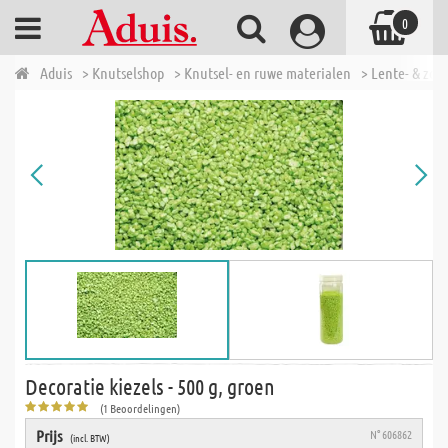
0
Aduis
> Knutselshop
> Knutsel- en ruwe materialen
> Lente- & zom
Decoratie kiezels - 500 g, groen
(1 Beoordelingen)
Prijs
N° 606862
(incl. BTW)