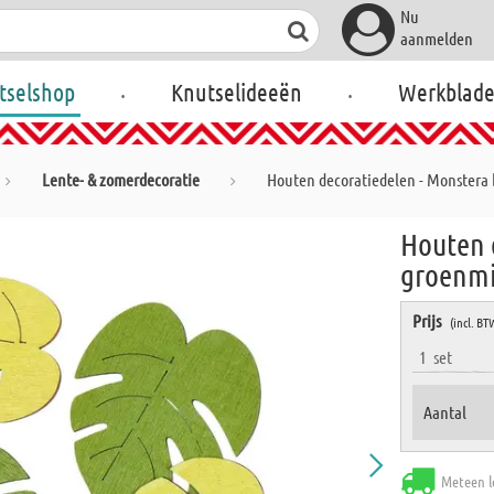
Nu
aanmelden
.
.
tselshop
Knutselideeën
Werkblad
Lente- & zomerdecoratie
Houten decoratiedelen - Monstera 
Houten 
groenm
Prijs
(incl. BT
1
set
Aantal
Meteen l