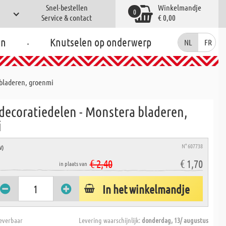
Snel-bestellen
Winkelmandje
0
Service & contact
€ 0,00
.
en
Knutselen op onderwerp
NL
FR
bladeren, groenmi
decoratiedelen - Monstera bladeren,
i
N° 607738
W)
€ 2,40
€ 1,70
in plaats van
In het winkelmandje
everbaar
Levering waarschijnlijk:
donderdag, 13/ augustus