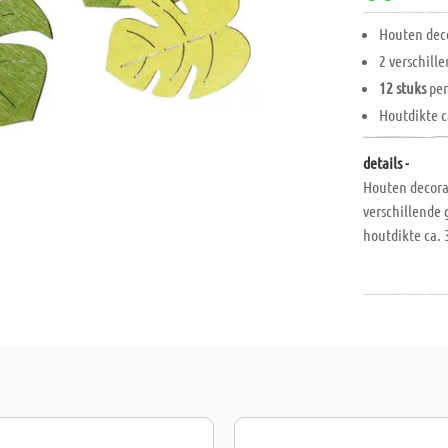
Houten dec
2 verschill
12 stuks
per
Houtdikte 
details -
Houten decorat
verschillende 
houtdikte ca.