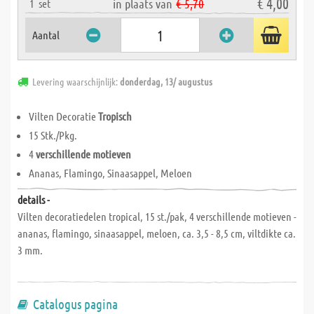
€ 4,00
in plaats van
€ 5,70
1
set
Aantal
Levering waarschijnlijk:
donderdag, 13/ augustus
Vilten Decoratie
Tropisch
15 Stk./Pkg.
4
verschillende motieven
Ananas, Flamingo, Sinaasappel, Meloen
details -
Vilten decoratiedelen tropical, 15 st./pak, 4 verschillende motieven -
ananas, flamingo, sinaasappel, meloen, ca. 3,5 - 8,5 cm, viltdikte ca.
3 mm.
Catalogus pagina