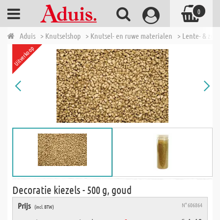
0
Aduis
> Knutselshop
> Knutsel- en ruwe materialen
> Lente- & zom
Uitverkoop
Decoratie kiezels - 500 g, goud
Prijs
N° 606864
(incl. BTW)