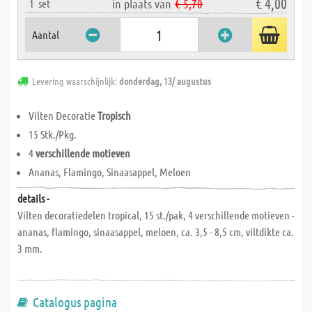
€ 4,00
in plaats van
€ 5,70
1
set
Aantal
Levering waarschijnlijk:
donderdag, 13/ augustus
Vilten Decoratie
Tropisch
15 Stk./Pkg.
4
verschillende motieven
Ananas, Flamingo, Sinaasappel, Meloen
details -
Vilten decoratiedelen tropical, 15 st./pak, 4 verschillende motieven -
ananas, flamingo, sinaasappel, meloen, ca. 3,5 - 8,5 cm, viltdikte ca.
3 mm.
Catalogus pagina