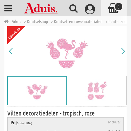
0
Aduis
> Knutselshop
> Knutsel- en ruwe materialen
> Lente- & zom
Uitverkoop
Vilten decoratiedelen - tropisch, roze
Prijs
N° 607727
(incl. BTW)