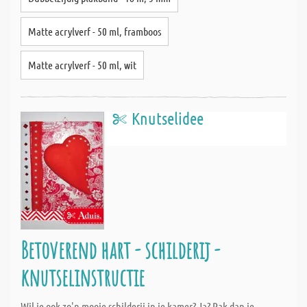
Matte acrylverf - 50 ml, framboos
Matte acrylverf - 50 ml, wit
Knutselidee
Betoverend hart - schilderij -
knutselinstructie
Wil je ook zo'n mooie schilderij in je kamer? Ja? Pak dan je