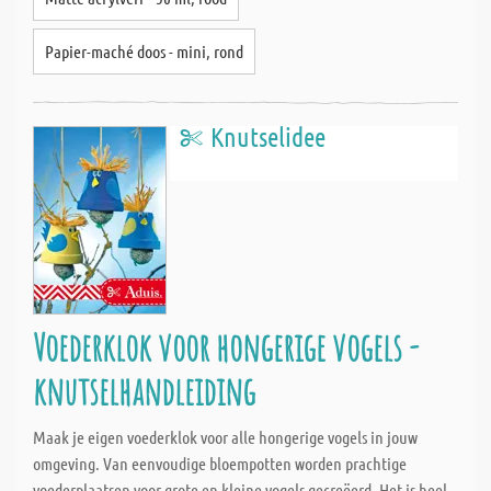
Papier-maché doos - mini, rond
Knutselidee
Voederklok voor hongerige vogels -
knutselhandleiding
Maak je eigen voederklok voor alle hongerige vogels in jouw
omgeving. Van eenvoudige bloempotten worden prachtige
voederplaatsen voor grote en kleine vogels gecreëerd. Het is heel