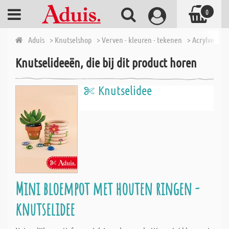
0
Aduis
> Knutselshop
> Verven - kleuren - tekenen
> Acrylverf
>
Knutselideeën, die bij dit product horen
Knutselidee
Mini bloempot met houten ringen -
knutselidee