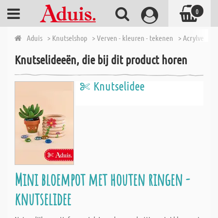
0
Aduis
> Knutselshop
> Verven - kleuren - tekenen
> Acrylverf
>
Knutselideeën, die bij dit product horen
Knutselidee
Mini bloempot met houten ringen -
knutselidee