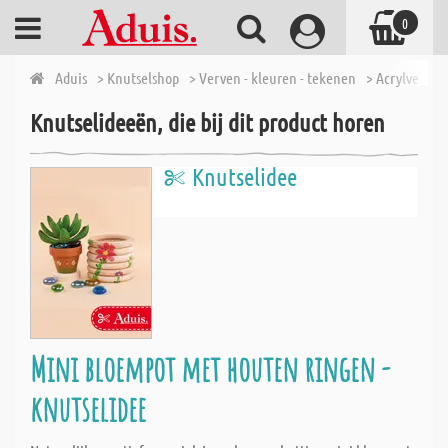
0
Aduis
> Knutselshop
> Verven - kleuren - tekenen
> Acrylverf
>
Knutselideeën, die bij dit product horen
Knutselidee
Mini bloempot met houten ringen -
knutselidee