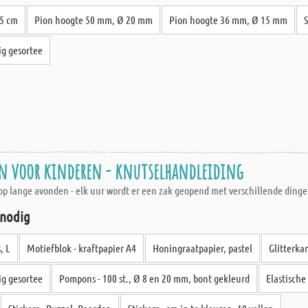
15 cm
Pion hoogte 50 mm, Ø 20 mm
Pion hoogte 36 mm, Ø 15 mm
rig gesortee
en voor kinderen - knutselhandleiding
n op lange avonden - elk uur wordt er een zak geopend met verschillende ding
 nodig
, L
Motiefblok - kraftpapier A4
Honingraatpapier, pastel
Glitterkar
rig gesortee
Pompons - 100 st., Ø 8 en 20 mm, bont gekleurd
Elastische