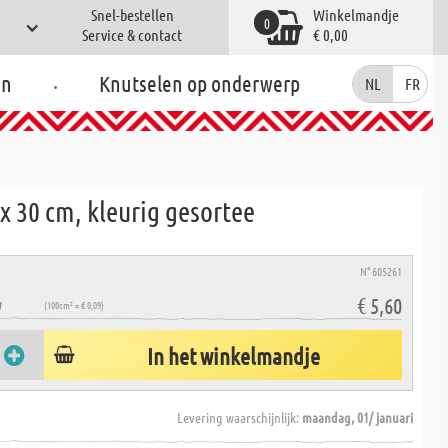
Snel-bestellen
Winkelmandje
0
Service & contact
€ 0,00
.
en
Knutselen op onderwerp
NL
FR
0 x 30 cm, kleurig gesortee
N° 605261
€ 5,60
W
(100cm² = € 0,09)
In het winkelmandje
Levering waarschijnlijk:
maandag, 01/ januari