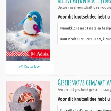
Kleine gepunnikte ping
Op zoek naar een schattig eenvoudig 
Voor dit knutselidee hebt u
Punnikklosje met 4 metalen haakje
Knutselvilt 10 st., 20 x 30 cm, kleu
Knutselidee
Geschenktas gemaakt v
Een perfect geschenk gekocht maar ge
Voor dit knutselidee hebt u
Drukvilt 30 x 45 cm, grijs gemêleer