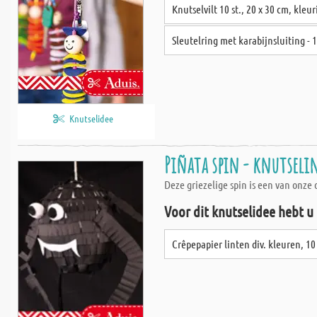
Knutselvilt 10 st., 20 x 30 cm, kleu
Sleutelring met karabijnsluiting - 
Knutselidee
Piñata spin - knutseli
Deze griezelige spin is een van onze 
Voor dit knutselidee hebt u
Crêpepapier linten div. kleuren, 10