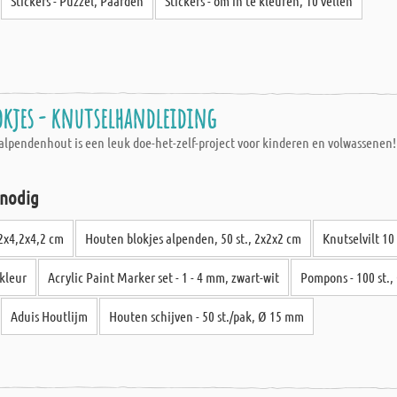
Stickers - Puzzel, Paarden
Stickers - om in te kleuren, 10 vellen
okjes - knutselhandleiding
 alpendenhout is een leuk doe-het-zelf-project voor kinderen en volwassenen!
 nodig
,2x4,2x4,2 cm
Houten blokjes alpenden, 50 st., 2x2x2 cm
Knutselvilt 10 
skleur
Acrylic Paint Marker set - 1 - 4 mm, zwart-wit
Pompons - 100 st.,
Aduis Houtlijm
Houten schijven - 50 st./pak, Ø 15 mm