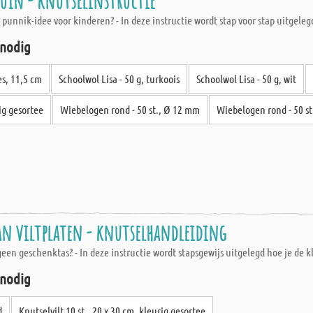
uïn - knutselinstructie
punnik-idee voor kinderen? - In deze instructie wordt stap voor stap uitgele
 nodig
s, 11,5 cm
Schoolwol Lisa - 50 g, turkoois
Schoolwol Lisa - 50 g, wit
rig gesortee
Wiebelogen rond - 50 st., Ø 12 mm
Wiebelogen rond - 50 s
an viltplaten - knutselhandleiding
en geschenktas? - In deze instructie wordt stapsgewijs uitgelegd hoe je de k
 nodig
d
Knutselvilt 10 st., 20 x 30 cm, kleurig gesortee