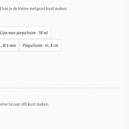
gd hoe je de kleine metgezel kunt maken.
Lijm voor piepschuim - 50 ml
t., Ø 6 mm
Piepschuim - ei, 8 cm
leine tas van vilt kunt maken.