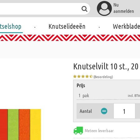
Nu
aanmelden
.
.
tselshop
Knutselideeën
Werkblad
Knutselvilt 10 st., 2
(Beoordeling)
Prijs
1
pak
incl. BT
Aantal
Meteen leverbaar