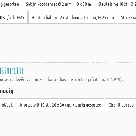
rig gesortee
Satijn koordenset Ø 2 mm - 10 x 50 m
Sleutelring 10 st., Ø
10 st./pak, Ø25
Houten ballen - 25 st., boorgat 6 mm, Ø 25 mm
Strijkkr
nstructie
ontwerpideeën voor onze piñatas (basisinstructies piñata nr. 104.919).
 nodig
 rol/pak
Knutselvilt 10 st., 20 x 30 cm, kleurig gesortee
Chenilledraad - 